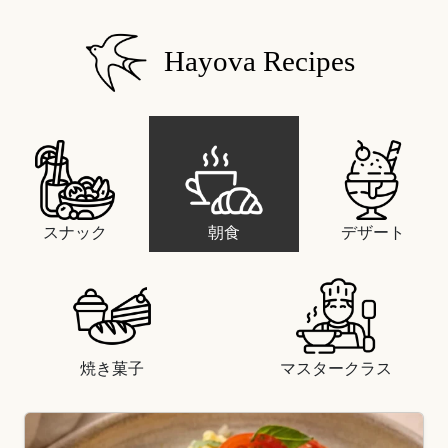
Hayova Recipes
スナック
朝食
デザート
焼き菓子
マスタークラス