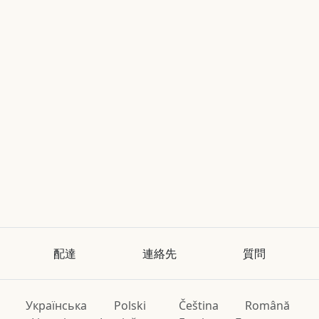
配達
連絡先
質問
Українська
Polski
Čeština
Română