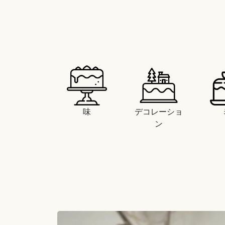
味
デコレーショ
ン