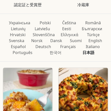
認定証と受賞歴
冷蔵庫
Українська
Polski
Čeština
Română
Lietuvių
Latviešu
Eesti
Български
Hrvatski
Slovenščina
Ελληνικά
Türkçe
Svenska
Norsk
Dansk
Suomi
English
Español
Deutsch
Français
Italiano
Português
한국어
日本語