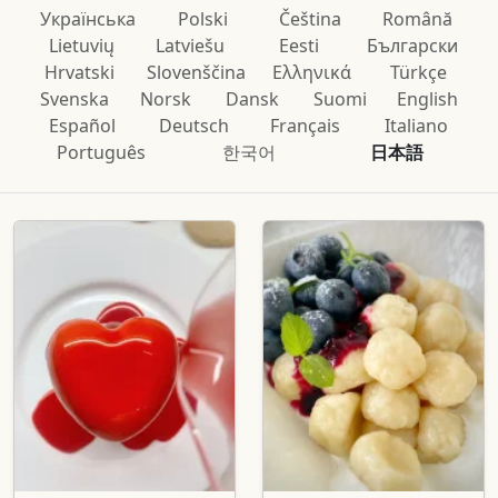
Українська
Polski
Čeština
Română
Lietuvių
Latviešu
Eesti
Български
Hrvatski
Slovenščina
Ελληνικά
Türkçe
Svenska
Norsk
Dansk
Suomi
English
Español
Deutsch
Français
Italiano
Português
한국어
日本語