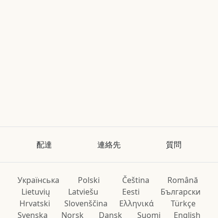
配達
連絡先
質問
Українська
Polski
Čeština
Română
Lietuvių
Latviešu
Eesti
Български
Hrvatski
Slovenščina
Ελληνικά
Türkçe
Svenska
Norsk
Dansk
Suomi
English