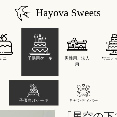
Hayova Sweets
ミニ
子供用ケーキ
男性用、法人
ウエデ
用
子供向けケーキ
キャンディバー
「星空の下